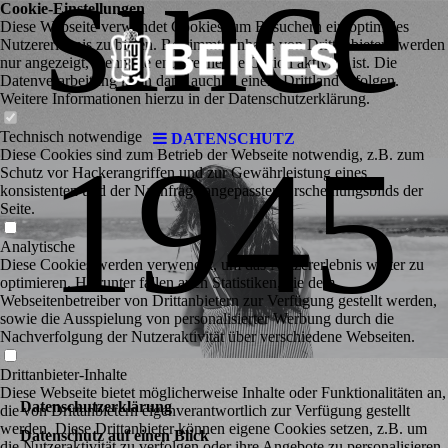
since
Cookie-Einstellungen
Diese Webseite verwendet Cookies, um Besuchern ein optimales
Nutzererlebnis zu bieten. Bestimmte Inhalte von Drittanbietern werden
nur angezeigt, wenn die entsprechende Option aktiviert ist. Die
Datenverarbeitung kann dann auch in einem Drittland erfolgen.
Weitere Informationen hierzu in der Datenschutzerklärung.
Technisch notwendige
DATENSCHUTZ
1945
Diese Cookies sind zum Betrieb der Webseite notwendig, z.B. zum
Schutz vor Hackerangriffen und zur Gewährleistung eines
konsistenten und der Nachfrage angepassten Erscheinungsbilds der
Seite.
Analytische
Diese Cookies werden verwendet, um das Nutzererlebnis weiter zu
optimieren. Hierunter fallen auch Statistiken, die dem
Webseitenbetreiber von Drittanbietern zur Verfügung gestellt werden,
sowie die Ausspielung von personalisierter Werbung durch die
Nachverfolgung der Nutzeraktivität über verschiedene Webseiten.
Drittanbieter-Inhalte
Diese Webseite bietet möglicherweise Inhalte oder Funktionalitäten an,
Datenschutzerklärung
die von Drittanbietern eigenverantwortlich zur Verfügung gestellt
werden. Diese Drittanbieter können eigene Cookies setzen, z.B. um
Datenschutz auf einen Blick
die Nutzeraktivität zu verfolgen oder ihre Angebote zu personalisieren